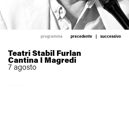
programma
precedente
|
successivo
Teatri Stabil Furlan
Cantina I Magredi
7 agosto
L
a
l
i
n
g
u
a
f
r
i
u
l
a
n
a
p
r
o
t
a
g
o
n
i
s
t
a
a
g
l
i
I
n
c
o
n
t
r
i
c
o
n
l
’
a
u
t
o
r
e
e
c
o
n
i
l
v
i
n
o
,
l
a
r
a
s
s
e
g
n
a
p
r
o
m
o
s
s
a
d
a
l
l
’
A
s
s
o
c
i
a
z
i
o
n
e
L
i
g
n
a
n
o
n
e
l
T
e
r
z
o
M
i
l
l
e
n
n
i
o
p
r
e
s
i
e
d
u
t
a
d
a
G