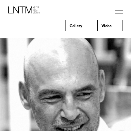
Gallery
Video